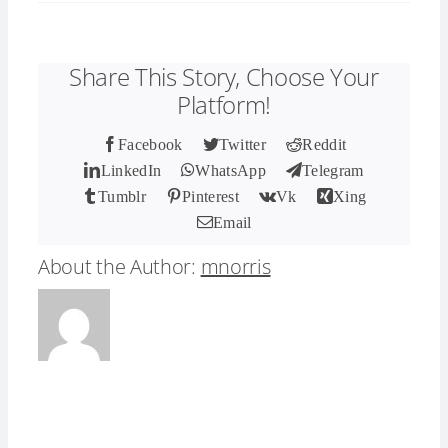
Share This Story, Choose Your
Platform!
Facebook
Twitter
Reddit
LinkedIn
WhatsApp
Telegram
Tumblr
Pinterest
Vk
Xing
Email
About the Author:
mnorris