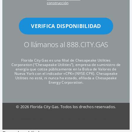
construcción
VERIFICA DISPONIBILIDAD
O llámanos al 888.CITY.GAS
Florida City Gas es una filial de Chesapeake Utilities
Corporation (“Chesapeake Utilities”), empresa de suministro de
energía que cotiza públicamente en la Bolsa de Valores de
Nueva York con el indicador «CPK» (NYSE:CPK). Chesapeake
Utilities no está, ni nunca ha estado, afiliada a Chesapeake
Energy Corporation.
©
2026 Florida City Gas. Todos los drechos reservados.
Accesibilidad
|
Condiciones de Uso