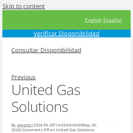
Skip to content
English
Español
Verificar Disponibilidad
Consultar Disponibilidad
Previous
United Gas
Solutions
By
mnorris
|
2024-05-29T14:03:04+00:00
May 29,
2024
|
Comments Off
on United Gas Solutions