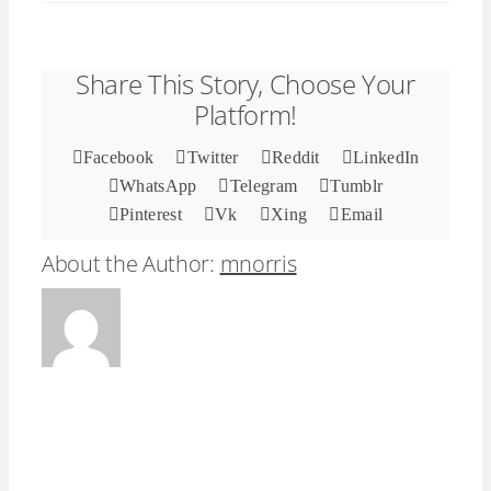
Share This Story, Choose Your
Platform!
Facebook
Twitter
Reddit
LinkedIn
WhatsApp
Telegram
Tumblr
Pinterest
Vk
Xing
Email
About the Author:
mnorris