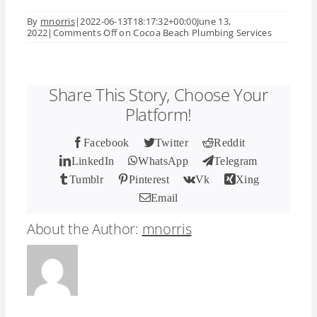
By
mnorris
|
2022-06-13T18:17:32+00:00
June 13,
2022
|
Comments Off
on Cocoa Beach Plumbing Services
Share This Story, Choose Your
Platform!
Facebook
Twitter
Reddit
LinkedIn
WhatsApp
Telegram
Tumblr
Pinterest
Vk
Xing
Email
About the Author:
mnorris